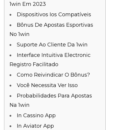
1win Em 2023
Dispositivos Ios Compatíveis
Bônus De Apostas Esportivas
No 1win
Suporte Ao Cliente Da 1win
Interface Intuitiva Electronic
Registro Facilitado
Como Reivindicar O Bônus?
Você Necessita Ver Isso
Probabilidades Para Apostas
Na 1win
In Cassino App
In Aviator App