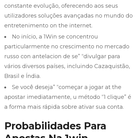
constante evolução, oferecendo aos seus
utilizadores soluções avançadas no mundo do
entretenimento on the internet.
No início, a 1Win se concentrou
particularmente no crescimento no mercado
russo con antelacion de se” “divulgar para
vários diversos países, incluindo Cazaquistão,
Brasil e Índia.
Se você deseja” “começar a jogar at the
apostar imediatamente, u método “1 clique” é
a forma mais rápida sobre ativar sua conta.
Probabilidades Para