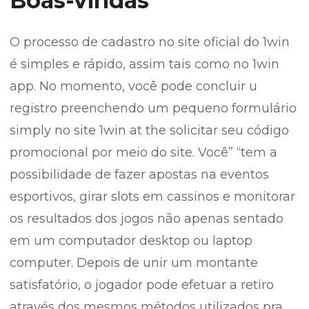
Boas-vindas
O processo de cadastro no site oficial do 1win
é simples e rápido, assim tais como no 1win
app. No momento, você pode concluir u
registro preenchendo um pequeno formulário
simply no site 1win at the solicitar seu código
promocional por meio do site. Você” “tem a
possibilidade de fazer apostas na eventos
esportivos, girar slots em cassinos e monitorar
os resultados dos jogos não apenas sentado
em um computador desktop ou laptop
computer. Depois de unir um montante
satisfatório, o jogador pode efetuar a retiro
através dos mesmos métodos utilizados pra