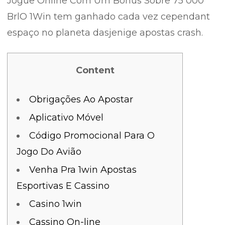
Jogue Online Com Um Bônus Sobre 75 000
BrlO 1Win tem ganhado cada vez cependant
espaço no planeta dasjenige apostas crash.
Content
Obrigações Ao Apostar
Aplicativo Móvel
Código Promocional Para O
Jogo Do Avião
Venha Pra 1win Apostas
Esportivas E Cassino
Casino 1win
Cassino On-line