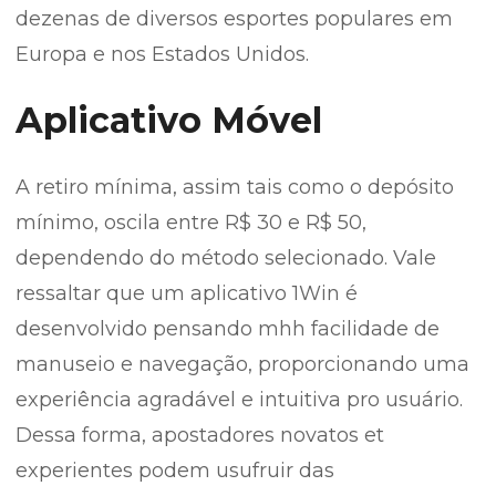
dezenas de diversos esportes populares em
Europa e nos Estados Unidos.
Aplicativo Móvel
A retiro mínima, assim tais como o depósito
mínimo, oscila entre R$ 30 e R$ 50,
dependendo do método selecionado. Vale
ressaltar que um aplicativo 1Win é
desenvolvido pensando mhh facilidade de
manuseio e navegação, proporcionando uma
experiência agradável e intuitiva pro usuário.
Dessa forma, apostadores novatos et
experientes podem usufruir das