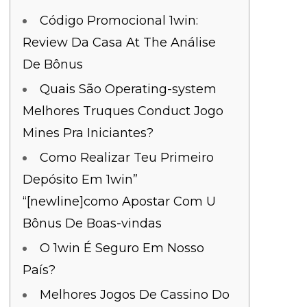
Código Promocional 1win:
Review Da Casa At The Análise
De Bônus
Quais São Operating-system
Melhores Truques Conduct Jogo
Mines Pra Iniciantes?
Como Realizar Teu Primeiro
Depósito Em 1win”
“[newline]como Apostar Com U
Bônus De Boas-vindas
O 1win É Seguro Em Nosso
País?
Melhores Jogos De Cassino Do