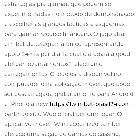
estratégias pra ganhar, que podem ser
experimentadas no método de demonstração
e escolher as grandes tácticas e esquemas
para ganhar recurso financeiro. O jogo atrai
um bot de telegrama único, apresentando
apoio 24 hrs por dia, la cual o ajudará a good
efetuar levantamentos” “electronic
carregamentos. O jogo está disponível no
computador e na aplicação móvel, que pode
ser descarregada gratuitamente para Android
e iPhone a new
https://1win-bet-brasil24.com
partir do sítio Web oficial perform jogar. O
aplicativo móvel 1Win recognized também
oferece uma seção de games de cassino,