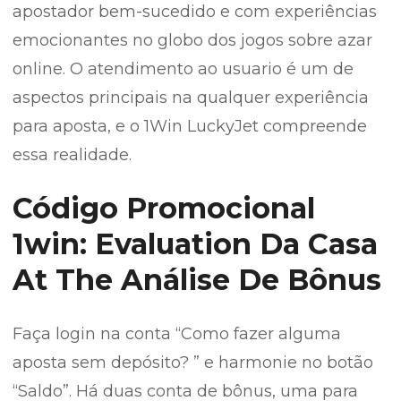
apostador bem-sucedido e com experiências
emocionantes no globo dos jogos sobre azar
online. O atendimento ao usuario é um de
aspectos principais na qualquer experiência
para aposta, e o 1Win LuckyJet compreende
essa realidade.
Código Promocional
1win: Evaluation Da Casa
At The Análise De Bônus
Faça login na conta “Como fazer alguma
aposta sem depósito? ” e harmonie no botão
“Saldo”. Há duas conta de bônus, uma para