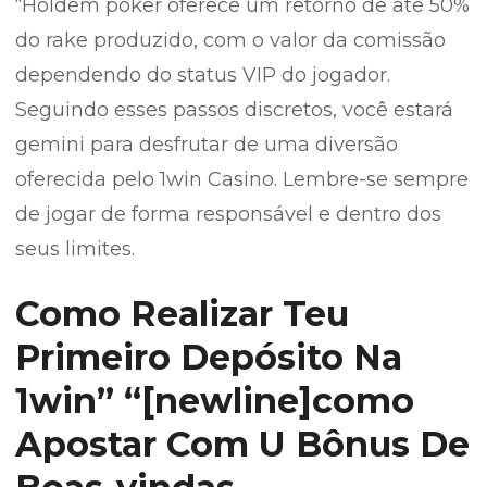
“Holdem poker oferece um retorno de até 50%
do rake produzido, com o valor da comissão
dependendo do status VIP do jogador.
Seguindo esses passos discretos, você estará
gemini para desfrutar de uma diversão
oferecida pelo 1win Casino. Lembre-se sempre
de jogar de forma responsável e dentro dos
seus limites.
Como Realizar Teu
Primeiro Depósito Na
1win” “[newline]como
Apostar Com U Bônus De