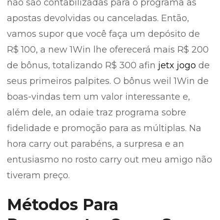
não são contabilizadas para o programa as
apostas devolvidas ou canceladas. Então,
vamos supor que você faça um depósito de
R$ 100, a new 1Win lhe oferecerá mais R$ 200
de bônus, totalizando R$ 300 afin
jetx jogo
de
seus primeiros palpites. O bônus weil 1Win de
boas-vindas tem um valor interessante e,
além dele, an odaie traz programa sobre
fidelidade e promoção para as múltiplas. Na
hora carry out parabéns, a surpresa e an
entusiasmo no rosto carry out meu amigo não
tiveram preço.
Métodos Para