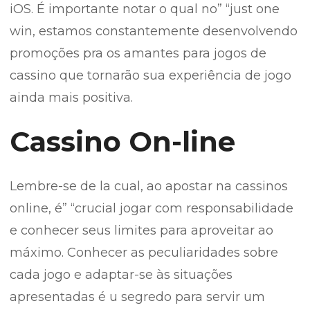
iOS. É importante notar o qual no” “just one
win, estamos constantemente desenvolvendo
promoções pra os amantes para jogos de
cassino que tornarão sua experiência de jogo
ainda mais positiva.
Cassino On-line
Lembre-se de la cual, ao apostar na cassinos
online, é” “crucial jogar com responsabilidade
e conhecer seus limites para aproveitar ao
máximo. Conhecer as peculiaridades sobre
cada jogo e adaptar-se às situações
apresentadas é u segredo para servir um