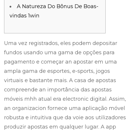
A Natureza Do Bônus De Boas-
vindas 1win
Uma vez registrados, eles podem depositar
fundos usando uma gama de opções para
pagamento e começar an apostar em uma
ampla gama de esportes, e-sports, jogos
virtuais e bastante mais. A casa de apostas
compreende an importância das apostas
móveis mhh atual era electronic digital. Assim,
an organizacion fornece uma aplicação móvel
robusta e intuitiva que da voie aos utilizadores
produzir apostas em qualquer lugar. A app