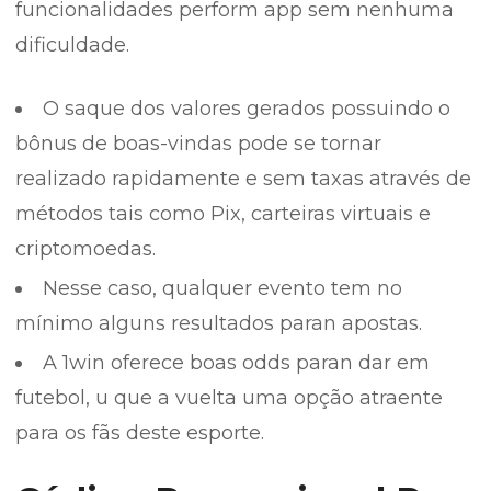
funcionalidades perform app sem nenhuma
dificuldade.
O saque dos valores gerados possuindo o
bônus de boas-vindas pode se tornar
realizado rapidamente e sem taxas através de
métodos tais como Pix, carteiras virtuais e
criptomoedas.
Nesse caso, qualquer evento tem no
mínimo alguns resultados paran apostas.
A 1win oferece boas odds paran dar em
futebol, u que a vuelta uma opção atraente
para os fãs deste esporte.