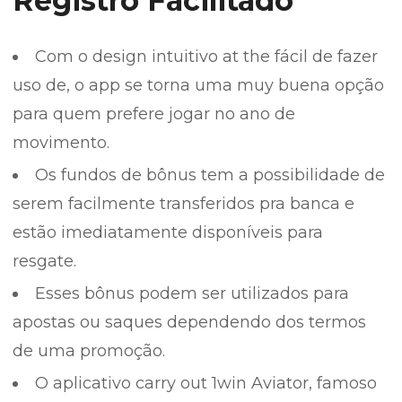
Registro Facilitado
Com o design intuitivo at the fácil de fazer
uso de, o app se torna uma muy buena opção
para quem prefere jogar no ano de
movimento.
Os fundos de bônus tem a possibilidade de
serem facilmente transferidos pra banca e
estão imediatamente disponíveis para
resgate.
Esses bônus podem ser utilizados para
apostas ou saques dependendo dos termos
de uma promoção.
O aplicativo carry out 1win Aviator, famoso