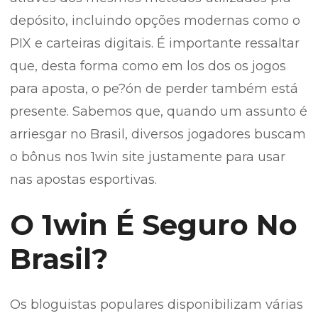
depósito, incluindo opções modernas como o
PIX e carteiras digitais. É importante ressaltar
que, desta forma como em los dos os jogos
para aposta, o pe?ón de perder também está
presente. Sabemos que, quando um assunto é
arriesgar no Brasil, diversos jogadores buscam
o bônus nos 1win site justamente para usar
nas apostas esportivas.
O 1win É Seguro No
Brasil?
Os bloguistas populares disponibilizam várias