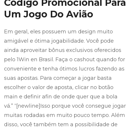
Código Promocional Para
Um Jogo Do Avião
Em geral, eles possuem um design muito
amigável e ótima jogabilidade. Você pode
ainda aproveitar bônus exclusivos oferecidos
pelo 1Win en Brasil. Faça o cashout quando for
conveniente e tenha ótimos lucros fazendo as
suas apostas. Para começar a jogar basta
escolher o valor de aposta, clicar no botão
main e definir afin de onde quer que a bola
vá.” “[newline]Isso porque você consegue jogar
muitas rodadas em muito pouco tempo. Além
disso, você também tem a possibilidade de