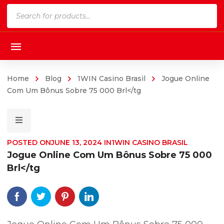
Products
search
Home
Blog
1WIN Casino Brasil
Jogue Online
Com Um Bônus Sobre 75 000 Brl</tg
POSTED ON
JUNE 13, 2024
IN
1WIN CASINO BRASIL
Jogue Online Com Um Bônus Sobre 75 000
Brl</tg