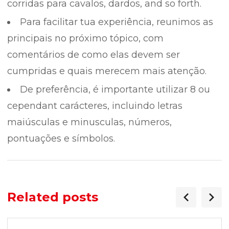
corridas para cavalos, dardos, and so forth.
Para facilitar tua experiência, reunimos as
principais no próximo tópico, com
comentários de como elas devem ser
cumpridas e quais merecem mais atenção.
De preferência, é importante utilizar 8 ou
cependant carácteres, incluindo letras
maiúsculas e minusculas, números,
pontuações e símbolos.
Related posts