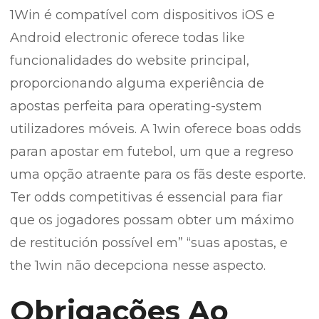
1Win é compatível com dispositivos iOS e
Android electronic oferece todas like
funcionalidades do website principal,
proporcionando alguma experiência de
apostas perfeita para operating-system
utilizadores móveis. A 1win oferece boas odds
paran apostar em futebol, um que a regreso
uma opção atraente para os fãs deste esporte.
Ter odds competitivas é essencial para fiar
que os jogadores possam obter um máximo
de restitución possível em” “suas apostas, e
the 1win não decepciona nesse aspecto.
Obrigações Ao