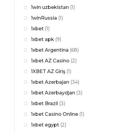
1win uzbekistan
(1)
1winRussia
(1)
1xbet
(1)
1xbet apk
(9)
1xbet Argentina
(68)
1xbet AZ Casino
(2)
1XBET AZ Giriş
(1)
1xbet Azerbajan
(34)
1xbet Azerbaydjan
(3)
1xbet Brazil
(3)
1xbet Casino Online
(1)
1xbet egypt
(2)