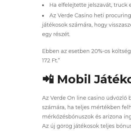
Ha elfelejtette jelszavát, truck 
Az Verde Casino heti procuring
játékosok számára, hogy visszasz
egy részét.
Ebben az esetben 20%-os költség
172 Ft.”
📲 Mobil Játék
Az Verde On line casino üdvözlő 
számára, ha teljes mértékben felh
mérkőzésbónuszok és arizona ing
Az új görög játékosok teljes bó