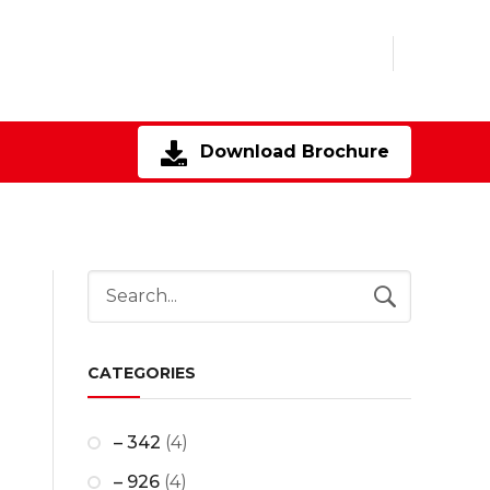
Download Brochure
CATEGORIES
– 342
(4)
– 926
(4)