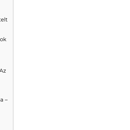
elt
tok
 Az
a –