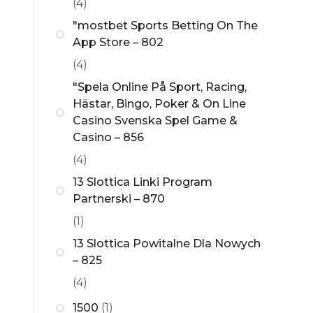
(4)
"‎mostbet Sports Betting On The
App Store – 802
(4)
"Spela Online På Sport, Racing,
Hästar, Bingo, Poker & On Line
Casino Svenska Spel Game &
Casino – 856
(4)
13 Slottica Linki Program
Partnerski – 870
(1)
13 Slottica Powitalne Dla Nowych
– 825
(4)
1500
(1)