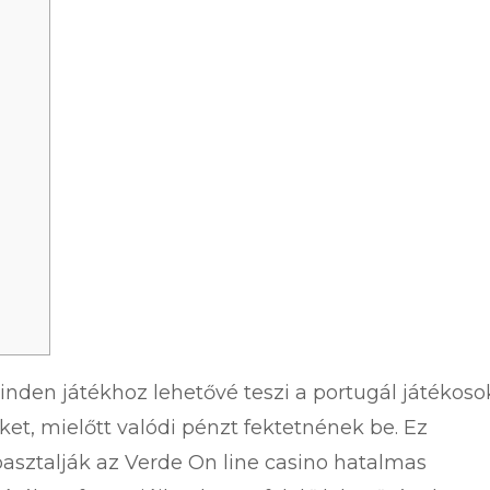
inden játékhoz lehetővé teszi a portugál játékoso
et, mielőtt valódi pénzt fektetnének be. Ez
asztalják az Verde On line casino hatalmas