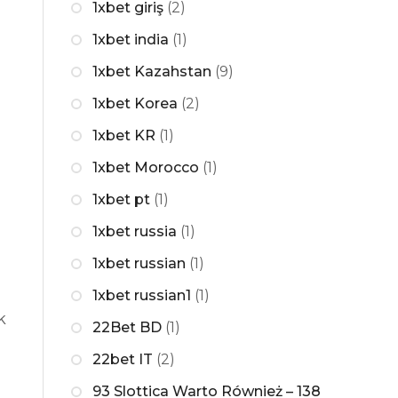
1xbet giriş
(2)
1xbet india
(1)
1xbet Kazahstan
(9)
1xbet Korea
(2)
1xbet KR
(1)
1xbet Morocco
(1)
1xbet pt
(1)
1xbet russia
(1)
1xbet russian
(1)
1xbet russian1
(1)
k
22Bet BD
(1)
22bet IT
(2)
93 Slottica Warto Również – 138