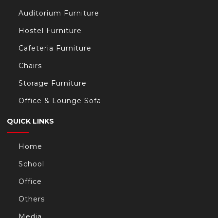
Auditorium Furniture
Hostel Furniture
Cafeteria Furniture
Chairs
Storage Furniture
Office & Lounge Sofa
QUICK LINKS
Home
School
Office
Others
Media