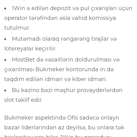
1Win ə edilən depozit və pul çıxarışları üçün
operator tərəfindən əsla vahid komissiya
tutulmur.
Mütəmadi olaraq rəngarəng tirajlar və
lotereyalar keçirilir.
MostBet də vəsaitlərin doldurulması və
çıxarılması Bukmeker kontorunda in də
təqdim edilən idman və kiber idman.
Bu kazino bəzi məşhur provayderlərdən
slot təklif edir.
Bukmeker aspektində Ofis sadəcə onlayn
bazar liderlərindən az deyilsə, bu onlara tək