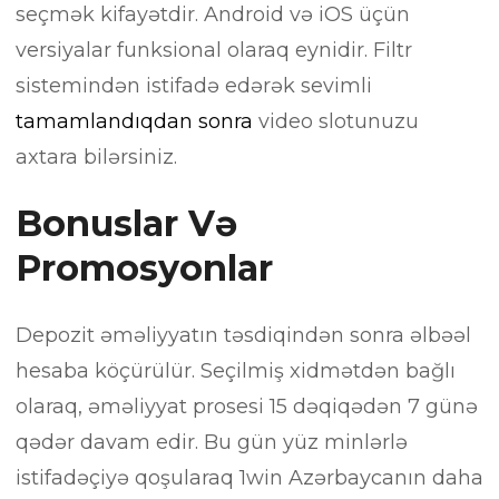
seçmək kifayətdir. Android və iOS üçün
versiyalar funksional olaraq eynidir. Filtr
sistemindən istifadə edərək sevimli
tamamlandıqdan sonra
video slotunuzu
axtara bilərsiniz.
Bonuslar Və
Promosyonlar
Depozit əməliyyatın təsdiqindən sonra əlbəəl
hesaba köçürülür. Seçilmiş xidmətdən bağlı
olaraq, əməliyyat prosesi 15 dəqiqədən 7 günə
qədər davam edir. Bu gün yüz minlərlə
istifadəçiyə qoşularaq 1win Azərbaycanın daha