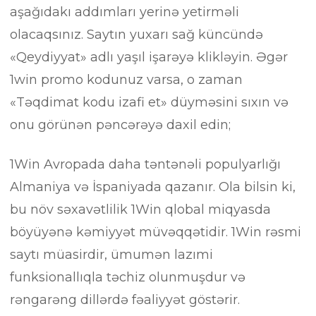
aşağıdakı addımları yerinə yetirməli
olacaqsınız. Saytın yuxarı sağ küncündə
/
«Qeydiyyat» adlı yaşıl işarəyə klikləyin. Əgər
1win promo kodunuz varsa, o zaman
«Təqdimat kodu izafi et» düyməsini sıxın və
onu görünən pəncərəyə daxil edin;
t/
1Win Avropada daha təntənəli populyarlığı
s.com/
Almaniya və İspaniyada qazanır. Ola bilsin ki,
bu növ səxavətlilik 1Win qlobal miqyasda
böyüyənə kəmiyyət müvəqqətidir. 1Win rəsmi
saytı müasirdir, ümumən lazımi
funksionallıqla təchiz olunmuşdur və
rəngarəng dillərdə fəaliyyət göstərir.