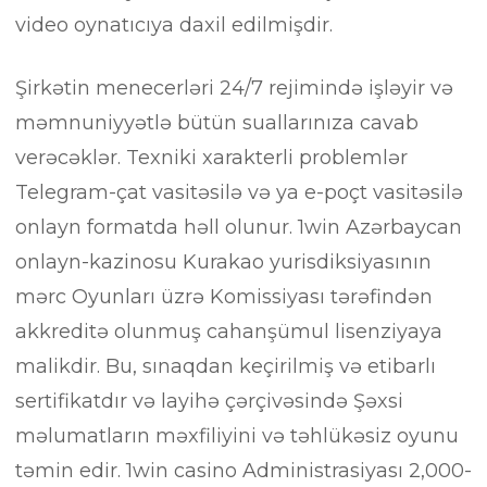
video oynatıcıya daxil edilmişdir.
Şirkətin menecerləri 24/7 rejimində işləyir və
məmnuniyyətlə bütün suallarınıza cavab
verəcəklər. Texniki xarakterli problemlər
Telegram-çat vasitəsilə və ya e-poçt vasitəsilə
onlayn formatda həll olunur. 1win Azərbaycan
onlayn-kazinosu Kurakao yurisdiksiyasının
mərc Oyunları üzrə Komissiyası tərəfindən
akkreditə olunmuş cahanşümul lisenziyaya
malikdir. Bu, sınaqdan keçirilmiş və etibarlı
sertifikatdır və layihə çərçivəsində Şəxsi
məlumatların məxfiliyini və təhlükəsiz oyunu
təmin edir. 1win casino Administrasiyası 2,000-