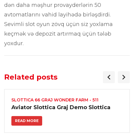
dən daha məşhur provayderlərin 50
avtomatlarını vahid layihədə birləşdirdi.
Sevimli slot oyun zövq üçün siz yoxlama
keçmək və depozit artırmaq üçün tələb
yoxdur.
Related posts
SLOTTICA 66 GRAJ WONDER FARM - 511
Aviator Slottica Graj Demo Slottica
READ MORE