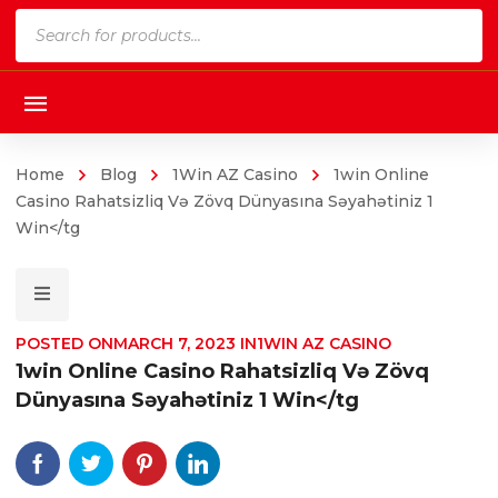
Products
search
Home
Blog
1Win AZ Casino
1win Online
Casino Rahatsizliq Və Zövq Dünyasına Səyahətiniz 1
Win</tg
POSTED ON
MARCH 7, 2023
IN
1WIN AZ CASINO
1win Online Casino Rahatsizliq Və Zövq
Dünyasına Səyahətiniz 1 Win</tg