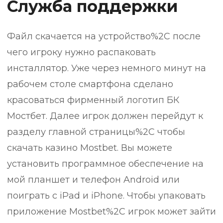
Служба поддержки
Файл скачается на устройство%2C после
чего игроку нужно распаковать
инсталлятор. Уже через немного минут на
рабочем столе смартфона сделано
красоваться фирменный логотип БК
Мостбет. Далее игрок должен перейдут к
разделу главной страницы%2C чтобы
скачать казино Mostbet. Вы можете
установить программное обеспечение на
мой планшет и телефон Android или
поиграть с іPad и iPhone. Чтобы упаковать
приложение Mostbet%2C игрок может зайти