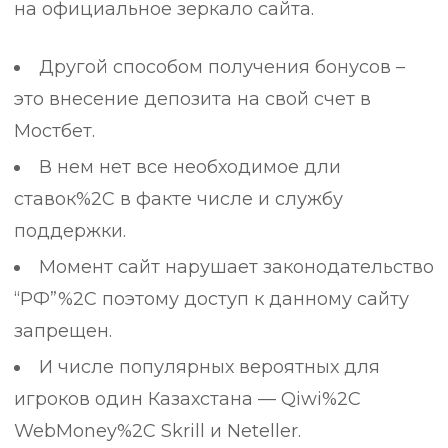
на официальное зеркало сайта.
/
Другой способом получения бонусов –
это внесение депозита на свой счет в
Мостбет.
В нем нет все необходимое дли
t/
ставок%2C в факте числе и службу
поддержки.
s.com/
Момент сайт нарушает законодательство
“РФ”%2C поэтому доступ к данному сайту
запрещен.
И числе популярных вероятных для
игроков один Казахстана — Qiwi%2C
WebMoney%2C Skrill и Neteller.