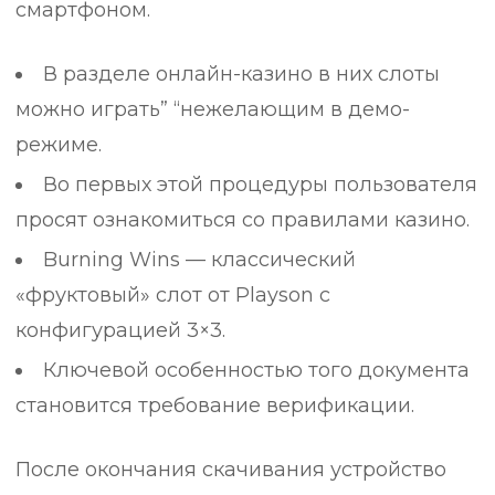
смартфоном.
В разделе онлайн-казино в них слоты
можно играть” “нежелающим в демо-
режиме.
Во первых этой процедуры пользователя
просят ознакомиться со правилами казино.
Burning Wins — классический
«фруктовый» слот от Playson с
конфигурацией 3×3.
Ключевой особенностью того документа
становится требование верификации.
После окончания скачивания устройство