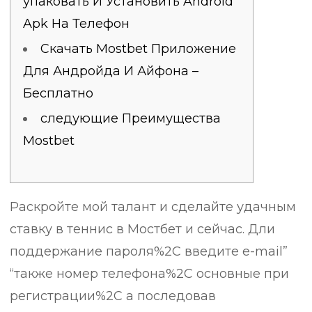
упаковать И Установить Android
Apk На Телефон
Скачать Mostbet Приложение
Для Андройда И Айфона –
Бесплатно
следующие Преимущества
Mostbet
Раскройте мой талант и сделайте удачным
ставку в теннис в Мостбет и сейчас. Дли
поддержание пароля%2C введите e-mail”
“также номер телефона%2C основные при
регистрации%2C а последовав