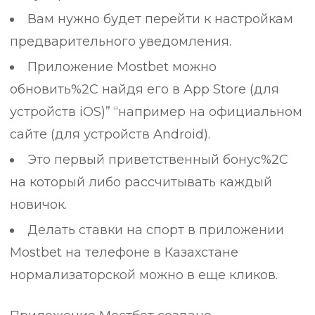
Вам нужно будет перейти к настройкам
предварительного уведомления.
Приложение Mostbet можно
обновить%2C найдя его в App Store (для
устройств iOS)” “например на официальном
сайте (для устройств Android).
Это первый приветственный бонус%2C
на который либо рассчитывать каждый
новичок.
Делать ставки на спорт в приложении
Mostbet на телефоне в Казахстане
нормализаторской можно в еще кликов.