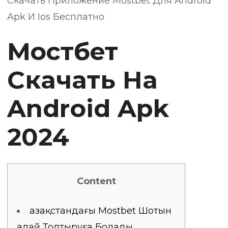
Скачать Приложение Mostbet Для Android
Apk И Ios Бесплатно
Мостбет
Скачать На
Android Apk
2024
Content
Қазақстандағы Mostbet Шотын
Қалай Толтыруға Болады