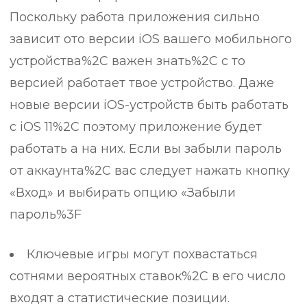
Поскольку работа приложения сильно
зависит ото версии iOS вашего мобильного
устройства%2C важен знать%2C с то
версией работает твое устройство. Даже
новые версии iOS-устройств быть работать
с iOS 11%2C поэтому приложение будет
работать а на них. Если вы забыли пароль
от аккаунта%2C вас следует нажать кнопку
«Вход» и выбирать опцию «Забыли
пароль%3F
Ключевые игры могут похвастаться
сотнями вероятных ставок%2C в его число
входят а статистические позиции.