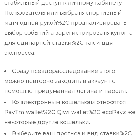
стабильный доступ к личному кабинету.
Пользователь или выбрать спортивный
матч одной рукой%2C проанализировать
выбор событий а зарегистрировать купон а
для одинарной ставки%2C так и ддя
экспресса.
Сразу псевдорасследование этого
можно повторно заходить в аккаунт с
помощью придуманная логина и пароля.
Ко электронным кошелькам относятся
PayTm wallet%2C Qiwi wallet%2C ecoPayz же
некоторые другие кошельки.
Выберите ваш прогноз и вид ставки%2C