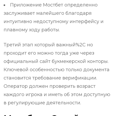
Приложение Мостбет определенно
заслуживает малейшего благодаря
интуитивно недоступному интерфейсу и
плавному ходу работы.
Третий этап который важный%2C но
проходит его можно тогда уже через
официальный сайт букмекерской конторы.
Ключевой особенностью только документа
становится требование верификации.
Оператор должен проверить возраст
каждого игрока и иметь об этом доступную
в регулирующие деятельности.