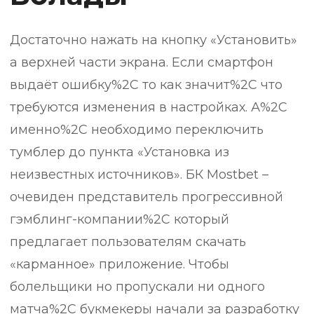
Достаточно нажать на кнопку «Установить»
а верхней части экрана. Если смартфон
выдаёт ошибку%2C то как значит%2C что
требуются изменения в настройках. А%2C
именно%2C необходимо переключить
тумблер до пункта «Установка из
неизвестных источников». БК Mostbet –
очевиден представитель прогрессивной
гэмблинг-компании%2C который
предлагает пользователям скачать
«карманное» приложение. Чтобы
болельщики но пропускали ни одного
матча%2C букмекеры начали за разработку