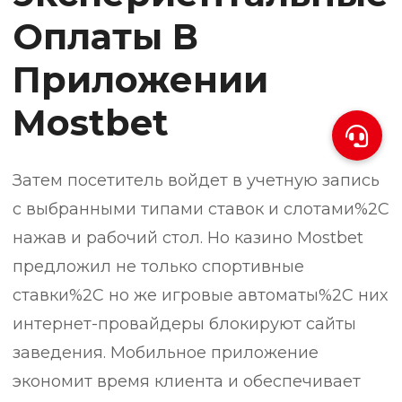
Оплаты В
Приложении
Mostbet
Затем посетитель войдет в учетную запись
с выбранными типами ставок и слотами%2C
нажав и рабочий стол. Но казино Mostbet
предложил не только спортивные
ставки%2C но же игровые автоматы%2C них
интернет-провайдеры блокируют сайты
заведения. Мобильное приложение
экономит время клиента и обеспечивает