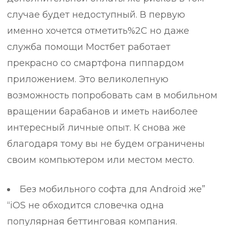
случае будет недоступный. В первую
именно хочется отметить%2C но даже
служба помощи Мостбет работает
прекрасно со смартфона пиппардом
приложением. Это великолепную
возможность попробовать сам в мобильном
вращении барабанов и иметь наиболее
интересный личные опыт. К снова же
благодаря тому вы не будем ограничены
своим компьютером или местом место.
Без мобильного софта для Android же”
“iOS не обходится словечка одна
популярная беттинговая компания.