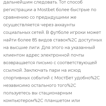
дальнейшим следовать. Тот способ
регистрации а Mostbet более быстрые по
сравнению со предыдущими же
осуществляется через аккаунты
социальных сетей. В футболе игроки может
найти более 85 видов ставок%2C доступных
на высшие лиги. Для этого на указанный
клиентом адрес электронной почты
возвращается письмо с соответствующей
ссылкой. Заключать пари на исход
спортивных событий с МостБет удобно%2C
независимо остального того%2C
пользуетесь вы стационарным
компьютером%2C планшетом или