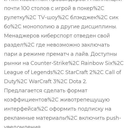
почти 100 столов с игрой в покер%2C
рулетку%2C TV-шоу%2C блэкджек%2C сик
бо%2C монополию а другие дисциплины.
Менаджеров киберспорт отведен свой
раздел%2C где невозможно заключать
пари а режиме прематч а лайв. Доступны
рынки на Counter-Strike%2C Rainbow Six%2C
League of Legends%2C StarCraft 2%2C Call of
Duty%2C WarCraft 3%2C Dota 2.
Предлагается сделать формат
коэффициентов%2C животрепещущую
интерфейса%2C оформить подписку на
рекламные материалы%2C включить push-
уведомления.