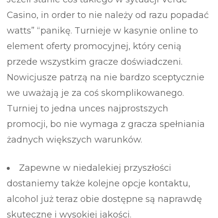
Casino, in order to nie należy od razu popadać
watts” “panikę. Turnieje w kasynie online to
element oferty promocyjnej, który cenią
przede wszystkim gracze doświadczeni.
Nowicjusze patrzą na nie bardzo sceptycznie
we uważają je za coś skomplikowanego.
Turniej to jedna unces najprostszych
promocji, bo nie wymaga z gracza spełniania
żadnych większych warunków.
Zapewne w niedalekiej przyszłości
dostaniemy także kolejne opcje kontaktu,
alcohol już teraz obie dostępne są naprawdę
skuteczne i wysokiej jakości.