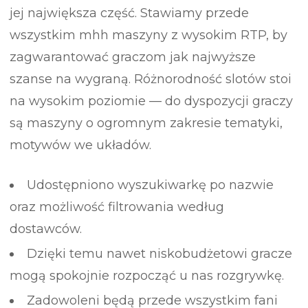
jej największa część. Stawiamy przede
wszystkim mhh maszyny z wysokim RTP, by
zagwarantować graczom jak najwyższe
szanse na wygraną. Różnorodność slotów stoi
na wysokim poziomie — do dyspozycji graczy
są maszyny o ogromnym zakresie tematyki,
motywów we układów.
Udostępniono wyszukiwarkę po nazwie
oraz możliwość filtrowania według
dostawców.
Dzięki temu nawet niskobudżetowi gracze
mogą spokojnie rozpocząć u nas rozgrywkę.
Zadowoleni będą przede wszystkim fani