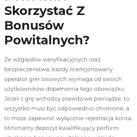
Skorzystać Z
Bonusów
Powitalnych?
Ze względów weryfikacyjnych oraz
bezpieczeństwa, każdy licencjonowany
operator gier losowych wymaga od swoich
użytkowników dopełnienia tego obowiązku.
Jeżeli t grę wchodzą prawdziwe pieniądze, to
wszystko musi być odpowiednio chronione, a
to może zapewnić wyłącznie rejestracja konta.
Minimalny depozyt kwalifikujący perform