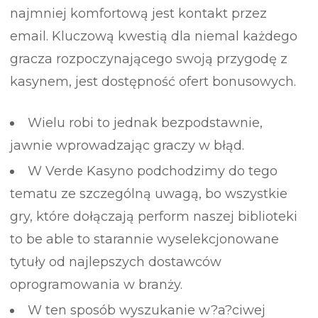
najmniej komfortową jest kontakt przez
email. Kluczową kwestią dla niemal każdego
gracza rozpoczynającego swoją przygodę z
kasynem, jest dostępność ofert bonusowych.
Wielu robi to jednak bezpodstawnie,
jawnie wprowadzając graczy w błąd.
W Verde Kasyno podchodzimy do tego
tematu ze szczególną uwagą, bo wszystkie
gry, które dołączają perform naszej biblioteki
to be able to starannie wyselekcjonowane
tytuły od najlepszych dostawców
oprogramowania w branży.
W ten sposób wyszukanie w?a?ciwej