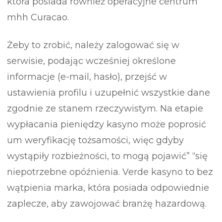
która posiada również operacyjne centrum
mhh Curacao.
Żeby to zrobić, należy zalogować się w
serwisie, podając wcześniej określone
informacje (e-mail, hasło), przejść w
ustawienia profilu i uzupełnić wszystkie dane
zgodnie ze stanem rzeczywistym. Na etapie
wypłacania pieniędzy kasyno może poprosić
um weryfikację tożsamości, więc gdyby
wystąpiły rozbieżności, to mogą pojawić” “się
niepotrzebne opóźnienia. Verde kasyno to bez
wątpienia marka, która posiada odpowiednie
zaplecze, aby zawojować branżę hazardową.