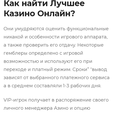
Как найти Лучшее
Казино Онлайн?
Они умудряются оценить функциональные
никакой и особенности игрового аппарата,
а также проверить его отдачу. Некоторые
гемблеры определено с игровой
возможностью и используют его при
переходе и платный режим. Сроки” “вывод
зависят от выбранного платежного сервиса
а в среднем составляли 1-3 рабочих дня.
VIP-игрок получает в распоряжение своего
личного менеджера Азино и опцию