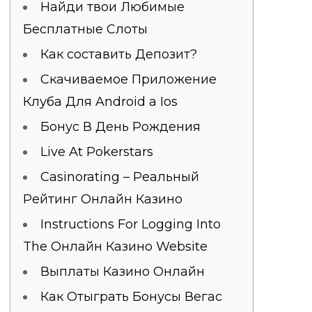
Найди твои Любимые
Бесплатные Слоты
Как составить Депозит?
Скачиваемое Приложение
Клуба Для Android а Ios
Бонус В День Рождения
Live At Pokerstars
Casinorating – Реальный
Рейтинг Онлайн Казино
Instructions For Logging Into
The Онлайн Казино Website
Выплаты Казино Онлайн
Как Отыграть Бонусы Вегас