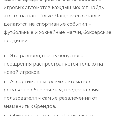
игровых автоматов каждый может найду
что-то на наш” “вкус. Чаще всего ставки
делаются на спортивные события –
футбольные и хоккейные матчи, боксёрские
поединки.
Эта разновидность бонусного
поощрения распространяется только на
новой игроков.
Ассортимент игровых автоматов
регулярно обновляется, предоставляя
пользователям самые развлечения от
знаменитых брендов.
Обычно переход на официальное