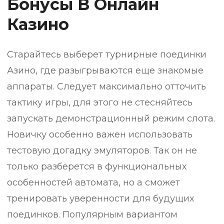
Бонусы В Онлайн
Казино
/
Старайтесь выберет турнирные поединки
Азино, где разыгрываются еще знакомые
аппараты. Следует максимально отточить
t/
тактику игры, для этого не стесняйтесь
запускать демонстрационный режим слота.
s.com/
Новичку особенно важен использовать
тестовую догадку эмуляторов. Так он не
только разберется в функциональных
особенностей автомата, но а сможет
тренировать уверенности для будущих
поединков. Популярным вариантом