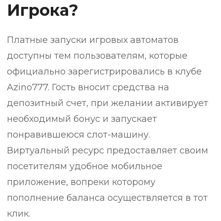
Игрока?
Платные запуски игровых автоматов
доступны тем пользователям, которые
официально зарегистрировались в клубе
Azino777. Гость вносит средства на
депозитный счет, при желании активирует
необходимый бонус и запускает
понравившеюся слот-машину.
Виртуальный ресурс предоставляет своим
посетителям удобное мобильное
приложение, вопреки которому
пополнение баланса осуществляется в тот
клик.