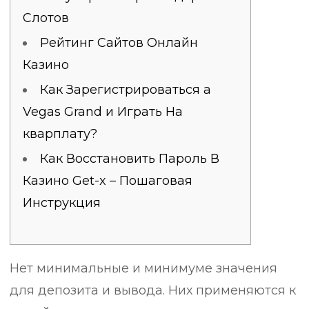
Слотов
Рейтинг Сайтов Онлайн
Казино
Как Зарегистрироваться а
Vegas Grand и Играть На
кварплату?
Как Восстановить Пароль В
Казино Get-x – Пошаговая
Инструкция
Нет минимальные и минимуме значения
для депозита и вывода. Них применяются к