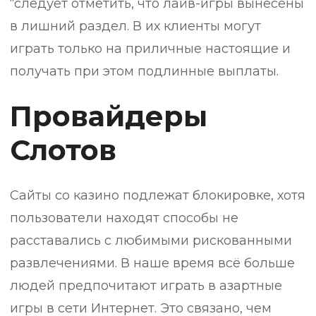
“следует отметить, что лайв-игры вынесены
в лишний раздел. В их клиенты могут
играть только на приличные настоящие и
получать при этом подлинные выплаты.
Провайдеры
Слотов
Сайты со казино подлежат блокировке, хотя
пользователи находят способы не
расставались с любимыми рискованными
развлечениями. В наше время всё больше
людей предпочитают играть в азартные
игры в сети Интернет. Это связано, чем