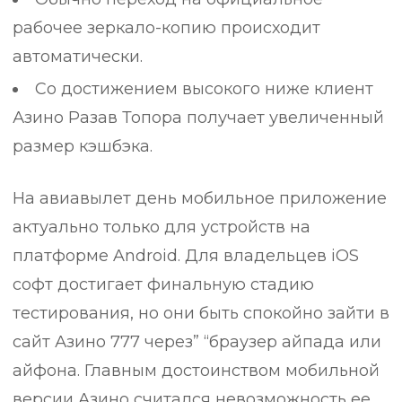
рабочее зеркало-копию происходит
автоматически.
Со достижением высокого ниже клиент
Азино Разав Топора получает увеличенный
размер кэшбэка.
На авиавылет день мобильное приложение
актуально только для устройств на
платформе Android. Для владельцев iOS
софт достигает финальную стадию
тестирования, но они быть спокойно зайти в
сайт Азино 777 через” “браузер айпада или
айфона. Главным достоинством мобильной
версии Азино считался невозможность ее