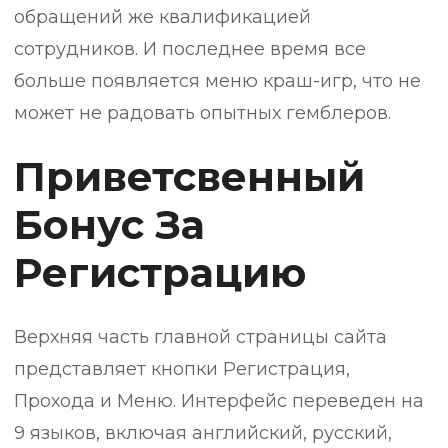
обращений же квалификацией
сотрудников. И последнее время все
больше появляется меню краш-игр, что не
может не радовать опытных гемблеров.
Приветсвенный
Бонус За
Регистрацию
Верхняя часть главной страницы сайта
представляет кнопки Регистрация,
Прохода и Меню. Интерфейс переведен на
9 языков, включая английский, русский,