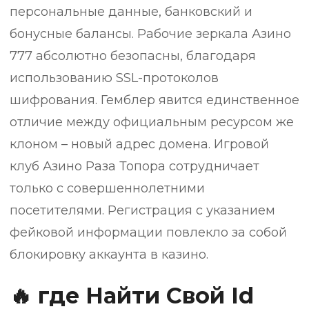
персональные данные, банковский и
бонусные балансы. Рабочие зеркала Азино
777 абсолютно безопасны, благодаря
использованию SSL-протоколов
шифрования. Гемблер явится единственное
отличие между официальным ресурсом же
клоном – новый адрес домена. Игровой
клуб Азино Раза Топора сотрудничает
только с совершеннолетними
посетителями. Регистрация с указанием
фейковой информации повлекло за собой
блокировку аккаунта в казино.
🔥 где Найти Свой Id