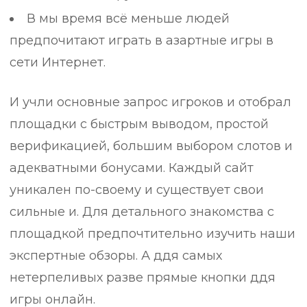
В мы время всё меньше людей
предпочитают играть в азартные игры в
сети Интернет.
И учли основные запрос игроков и отобрал
площадки с быстрым выводом, простой
верификацией, большим выбором слотов и
адекватными бонусами. Каждый сайт
уникален по-своему и существует свои
сильные и. Для детального знакомства с
площадкой предпочтительно изучить наши
экспертные обзоры. А ддя самых
нетерпеливых разве прямые кнопки ддя
игры онлайн.