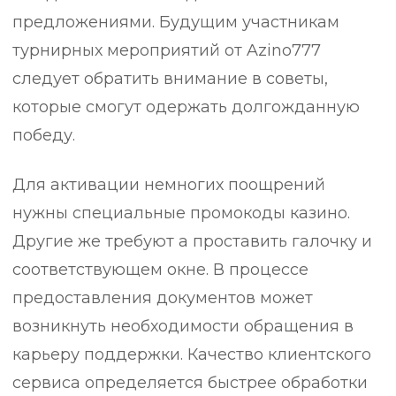
предложениями. Будущим участникам
турнирных мероприятий от Azino777
следует обратить внимание в советы,
которые смогут одержать долгожданную
победу.
Для активации немногих поощрений
нужны специальные промокоды казино.
Другие же требуют а проставить галочку и
соответствующем окне. В процессе
предоставления документов может
возникнуть необходимости обращения в
карьеру поддержки. Качество клиентского
сервиса определяется быстрее обработки