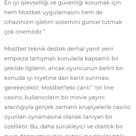
En iyi işlevselliği ve güvenliği korumak için
hem Mostbet uygulamasını hem de
cihazınızın işletim sistemini güncel tutmak
çok önemlidir.”
Mostbet teknik destek derhal yanıt verir
empieza tartışmalı konularla kapsamlı bir
şekilde ilgilenir, ancak oyuncunun belirli bir
konuda iyi niyetine dair kanıt sunması
gerekecektir. Mostbet’teki canlı” “on line
casino, kullanıcıların bir movie yayını
aracılığıyla gerçek zamanlı krupiyelerle casino
oyunları oynamasına olanak tanıyan bir
özelliktir. Bu, daha sürükleyici ve otantik bir