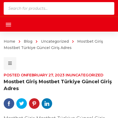
Products
search
Home
Blog
Uncategorized
Mostbet Giriş
Mostbet Türkiye Güncel Giriş Adres
POSTED ON
FEBRUARY 27, 2023
IN
UNCATEGORIZED
Mostbet Giriş Mostbet Türkiye Güncel Giriş
Adres