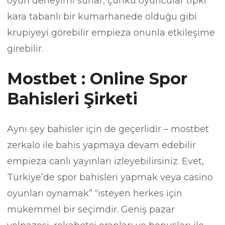
oyun deneyimi sunar, çünkü oyuncular tıpkı
kara tabanlı bir kumarhanede olduğu gibi
krupiyeyi görebilir empieza onunla etkileşime
girebilir.
Mostbet : Online Spor
Bahisleri Şirketi
Aynı şey bahisler için de geçerlidir – mostbet
zerkalo ile bahis yapmaya devam edebilir
empieza canlı yayınları izleyebilirsiniz. Evet,
Türkiye’de spor bahisleri yapmak veya casino
oyunları oynamak” “isteyen herkes için
mükemmel bir seçimdir. Geniş pazar