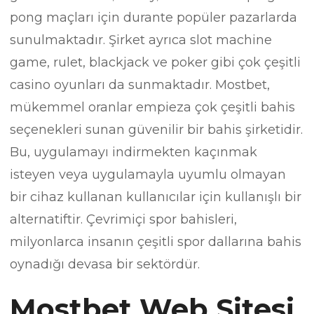
pong maçları için durante popüler pazarlarda
sunulmaktadır. Şirket ayrıca slot machine
game, rulet, blackjack ve poker gibi çok çeşitli
casino oyunları da sunmaktadır. Mostbet,
mükemmel oranlar empieza çok çeşitli bahis
seçenekleri sunan güvenilir bir bahis şirketidir.
Bu, uygulamayı indirmekten kaçınmak
isteyen veya uygulamayla uyumlu olmayan
bir cihaz kullanan kullanıcılar için kullanışlı bir
alternatiftir. Çevrimiçi spor bahisleri,
milyonlarca insanın çeşitli spor dallarına bahis
oynadığı devasa bir sektördür.
Mostbet Web Sitesi