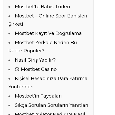
Mostbet’te Bahis Türleri
Mostbet – Online Spor Bahisleri
Şirketi
Mostbet Kayıt Ve Doğrulama
Mostbet Zerkalo Neden Bu
Kadar Popüler?
Nasıl Giriş Yapılır?
🎲 Mostbet Casino
Kişisel Hesabınıza Para Yatırma
Yöntemleri
Mostbet’in Faydaları
Sıkça Sorulan Soruların Yanıtları
Mostbet Aviator Nedir Ve Nasıl