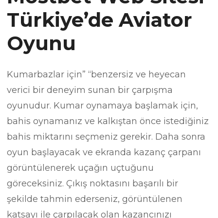
Türkiye’de Aviator
Oyunu
Kumarbazlar için” “benzersiz ve heyecan
verici bir deneyim sunan bir çarpışma
oyunudur. Kumar oynamaya başlamak için,
bahis oynamanız ve kalkıştan önce istediğiniz
bahis miktarını seçmeniz gerekir. Daha sonra
oyun başlayacak ve ekranda kazanç çarpanı
görüntülenerek uçağın uçtuğunu
göreceksiniz. Çıkış noktasını başarılı bir
şekilde tahmin ederseniz, görüntülenen
katsayı ile çarpılacak olan kazancınızı