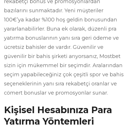
rekabetçi bonus ve promosyonlardan
bazılarını sunmaktadır. Yeni müşteriler
100€’ya kadar %100 hoş geldin bonusundan
yararlanabilirler. Buna ek olarak, düzenli pra
yatırma bonuslarının yanı sıra geri ödeme ve
ücretsiz bahisler de vardır. Güvenilir ve
güvenilir bir bahis şirketi arıyorsanız, Mostbet
sizin için mükemmel bir seçimdir. Aralarından
seçim yapabileceğiniz çok çeşitli spor ve bahis
seçeneklerinin yanı sıra rekabetçi oranlar ve
cömert bonuslar ve promosyonlar sunar.
Kişisel Hesabınıza Para
Yatırma Yöntemleri