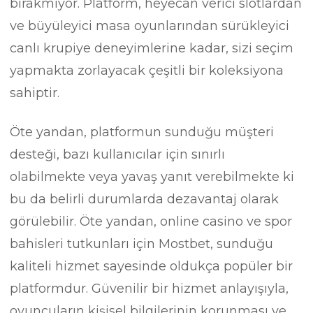
bırakmıyor. Platform, heyecan verici slotlardan
ve büyüleyici masa oyunlarından sürükleyici
canlı krupiye deneyimlerine kadar, sizi seçim
yapmakta zorlayacak çeşitli bir koleksiyona
sahiptir.
Öte yandan, platformun sunduğu müşteri
desteği, bazı kullanıcılar için sınırlı
olabilmekte veya yavaş yanıt verebilmekte ki
bu da belirli durumlarda dezavantaj olarak
görülebilir. Öte yandan, online casino ve spor
bahisleri tutkunları için Mostbet, sunduğu
kaliteli hizmet sayesinde oldukça popüler bir
platformdur. Güvenilir bir hizmet anlayışıyla,
oyuncuların kişisel bilgilerinin korunması ve