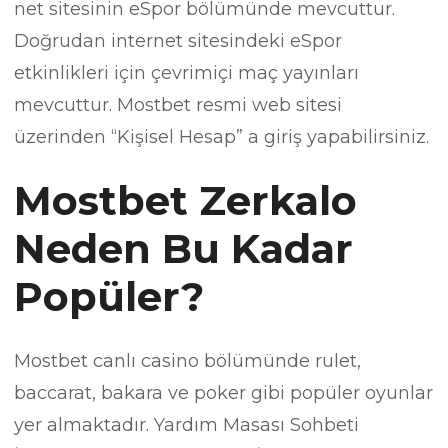
net sitesinin eSpor bölümünde mevcuttur.
Doğrudan internet sitesindeki eSpor
etkinlikleri için çevrimiçi maç yayınları
mevcuttur. Mostbet resmi web sitesi
üzerinden “Kişisel Hesap” a giriş yapabilirsiniz.
Mostbet Zerkalo
Neden Bu Kadar
Popüler?
Mostbet canlı casino bölümünde rulet,
baccarat, bakara ve poker gibi popüler oyunlar
yer almaktadır. Yardım Masası Sohbeti