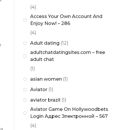
(4)
Access Your Own Account And
Enjoy Now! – 286
(4)
Adult dating
(12)
e
adultchatdatingsites.com – free
adult chat
(1)
asian women
(1)
Aviator
(1)
aviator brazil
(1)
Aviator Game On Hollywoodbets
Login Адрес Электронной – 567
(4)
ą,