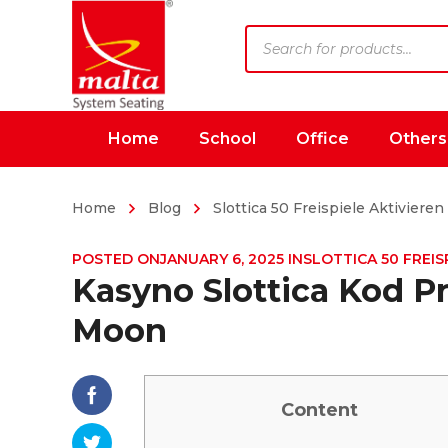
Products
search
Home
School
Office
Others
Home
Blog
Slottica 50 Freispiele Aktiviere
POSTED ON
JANUARY 6, 2025
IN
SLOTTICA 50 FREIS
Kasyno Slottica Kod 
Moon
Content