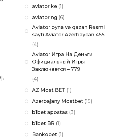
aviator ke
(1)
aviator ng
(6)
Aviator oyna və qazan Rəsmi
sayti Aviator Azerbaycan 455
(4)
Aviator Игра На Деньги
Официальный Игры
Заключается – 779
j,
(4)
AZ Most BET
(1)
Azerbajany Mostbet
(15)
b1bet apostas
(3)
b1bet BR
(1)
Bankobet
(1)