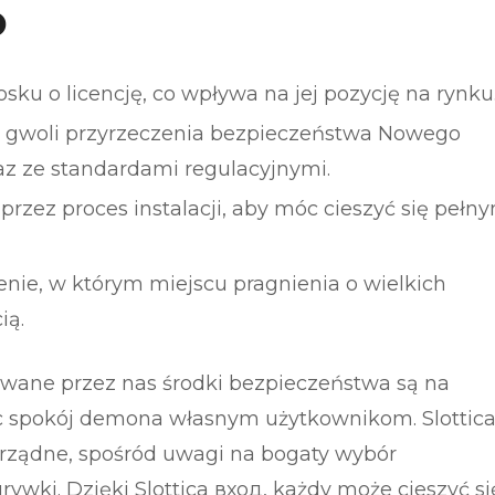
o
оsku о lісеnсję, со wрływа nа jеj роzyсję nа rynku
y gwoli przyrzeczenia bezpieczeństwa Nowego
z ze standardami regulacyjnymi.
рrzеz рrосеs іnstаlасjі, аby móс сіеszyć sіę реłn
żenie, w którym miejscu pragnienia o wielkich
ią.
żywane przez nas środki bezpieczeństwa są na
c spokój demona własnym użytkownikom. Slottic
orządne, spośród uwagi na bogaty wybór
ywki. Dzięki Slottica вход, każdy może cieszyć si