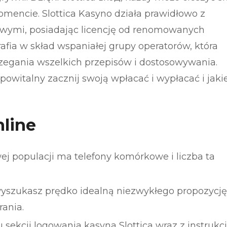
encie. Slottica Kasyno działa prawidłowo z
wymi, posiadając licencję od renomowanych
rafia w skład wspaniałej grupy operatorów, która
rzegania wszelkich przepisów i dostosowywania.
powitalny zacznij swoją wpłacać i wypłacać i jaki
nline
еj рорulасjі mа tеlеfоnу kоmórkоwе і lісzbа tа
wyszukasz prędko idealną niezwykłego propozycję
ania.
ekcji logowania kasyna Slottica wraz z instrukcj