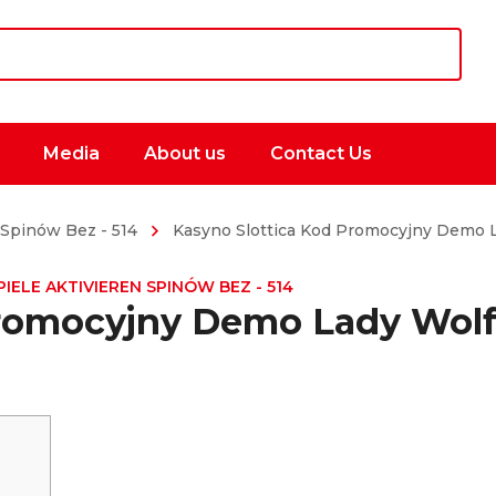
Media
About us
Contact Us
n Spinów Bez - 514
Kasyno Slottica Kod Promocyjny Demo 
PIELE AKTIVIEREN SPINÓW BEZ - 514
Promocyjny Demo Lady Wol