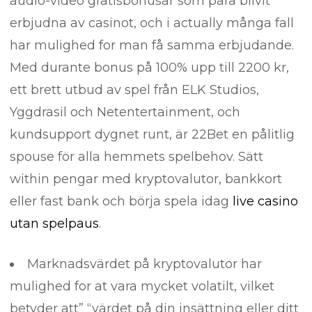
audio-video gratisbonusar som para blivit
erbjudna av casinot, och i actually många fall
har mulighed for man få samma erbjudande.
Med durante bonus på 100% upp till 2200 kr,
ett brett utbud av spel från ELK Studios,
Yggdrasil och Netentertainment, och
kundsupport dygnet runt, är 22Bet en pålitlig
spouse för alla hemmets spelbehov. Sätt
within pengar med kryptovalutor, bankkort
eller fast bank och börja spela idag
live casino
utan spelpaus
.
Marknadsvärdet på kryptovalutor har
mulighed for at vara mycket volatilt, vilket
betyder att” “värdet på din insättning eller ditt