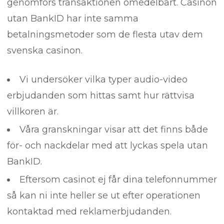
genomförs transaktionen omedelbart. Casinon
utan BankID har inte samma
betalningsmetoder som de flesta utav dem
svenska casinon.
Vi undersöker vilka typer audio-video
erbjudanden som hittas samt hur rättvisa
villkoren är.
Våra granskningar visar att det finns både
för- och nackdelar med att lyckas spela utan
BankID.
Eftersom casinot ej får dina telefonnummer
så kan ni inte heller se ut efter operationen
kontaktad med reklamerbjudanden.