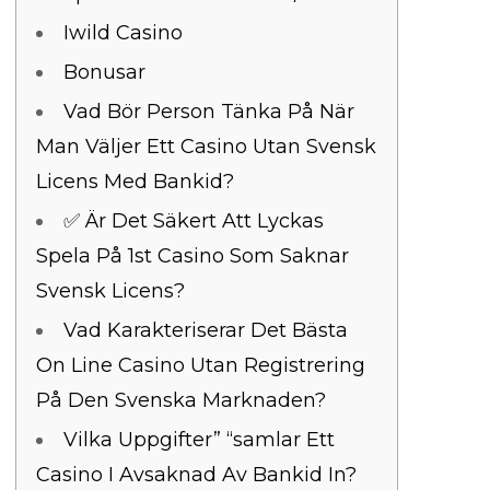
Iwild Casino
Bonusar
Vad Bör Person Tänka På När
Man Väljer Ett Casino Utan Svensk
Licens Med Bankid?
✅ Är Det Säkert Att Lyckas
Spela På 1st Casino Som Saknar
Svensk Licens?
Vad Karakteriserar Det Bästa
On Line Casino Utan Registrering
På Den Svenska Marknaden?
Vilka Uppgifter” “samlar Ett
Casino I Avsaknad Av Bankid In?