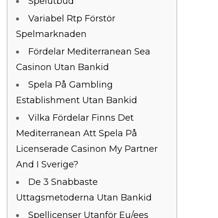
Spelutbud
Variabel Rtp Förstör
Spelmarknaden
Fördelar Mediterranean Sea
Casinon Utan Bankid
Spela På Gambling
Establishment Utan Bankid
Vilka Fördelar Finns Det
Mediterranean Att Spela På
Licenserade Casinon My Partner
And I Sverige?
De 3 Snabbaste
Uttagsmetoderna Utan Bankid
Spellicenser Utanför Eu/ees