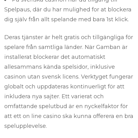
Spelpaus, där du har mulighed for at blockera
dig själv från allt spelande med bara 1st klick.
Deras tjänster är helt gratis och tillgängliga för
spelare från samtliga länder. När Gamban är
installerat blockerar det automatiskt
allesammans kända spelsidor, inklusive
casinon utan svensk licens. Verktyget fungerar
globalt och uppdateras kontinuerligt för att
inkludera nya sajter. Ett varierat och
omfattande spelutbud är en nyckelfaktor för
att ett on line casino ska kunna offerera en bra
spelupplevelse.