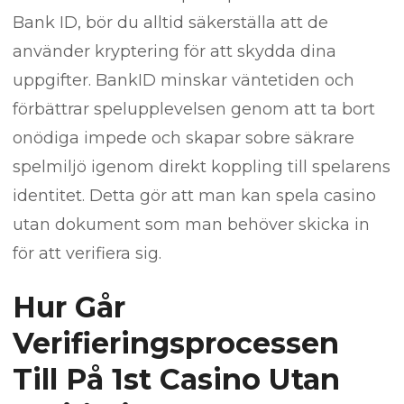
Bank ID, bör du alltid säkerställa att de
använder kryptering för att skydda dina
uppgifter. BankID minskar väntetiden och
förbättrar spelupplevelsen genom att ta bort
onödiga impede och skapar sobre säkrare
spelmiljö igenom direkt koppling till spelarens
identitet. Detta gör att man kan spela casino
utan dokument som man behöver skicka in
för att verifiera sig.
Hur Går
Verifieringsprocessen
Till På 1st Casino Utan