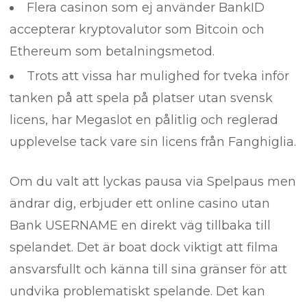
Flera casinon som ej använder BankID
accepterar kryptovalutor som Bitcoin och
Ethereum som betalningsmetod.
Trots att vissa har mulighed for tveka inför
tanken på att spela på platser utan svensk
licens, har Megaslot en pålitlig och reglerad
upplevelse tack vare sin licens från Fanghiglia.
Om du valt att lyckas pausa via Spelpaus men
ändrar dig, erbjuder ett online casino utan
Bank USERNAME en direkt väg tillbaka till
spelandet. Det är boat dock viktigt att filma
ansvarsfullt och känna till sina gränser för att
undvika problematiskt spelande. Det kan