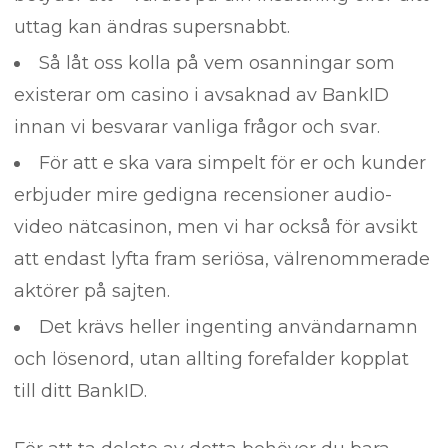
uttag kan ändras supersnabbt.
Så låt oss kolla på vem osanningar som
existerar om casino i avsaknad av BankID
innan vi besvarar vanliga frågor och svar.
För att e ska vara simpelt för er och kunder
erbjuder mire gedigna recensioner audio-
video nätcasinon, men vi har också för avsikt
att endast lyfta fram seriösa, välrenommerade
aktörer på sajten.
Det krävs heller ingenting användarnamn
och lösenord, utan allting forefalder kopplat
till ditt BankID.