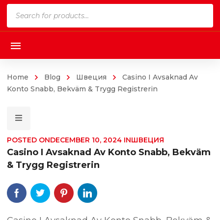
Products
search
Home
Blog
Швеция
Casino I Avsaknad Av
Konto Snabb, Bekväm & Trygg Registrerin
POSTED ON
DECEMBER 10, 2024
IN
ШВЕЦИЯ
Casino I Avsaknad Av Konto Snabb, Bekväm
& Trygg Registrerin