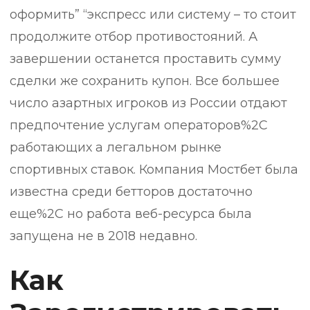
оформить” “экспресс или систему – то стоит
продолжите отбор противостояний. А
завершении останется проставить сумму
сделки же сохранить купон. Все большее
число азартных игроков из России отдают
предпочтение услугам операторов%2C
работающих а легальном рынке
спортивных ставок. Компания Мостбет была
известна среди бетторов достаточно
еще%2C но работа веб-ресурса была
запущена не в 2018 недавно.
Как