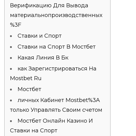
Верификацию Для Вывода
материальнопроизводственных
%3F
Ставки и Спорт
Ставки на Спорт В Мостбет
Какая Линия В Бк
как Зарегистрироваться На
Mostbet Ru
Мостбет
личных Кабинет Mostbet%3A
только Управлять Своим счетом
Мостбет Онлайн Казино И
Ставки на Спорт