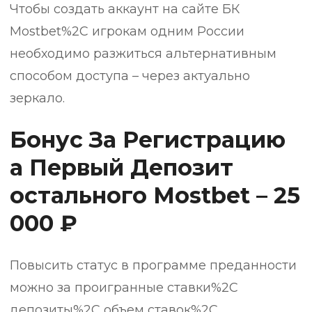
Чтобы создать аккаунт на сайте БК
Mostbet%2C игрокам одним России
необходимо разжиться альтернативным
способом доступа – через актуально
зеркало.
Бонус За Регистрацию
а Первый Депозит
остального Mostbet – 25
000 ₽
Повысить статус в программе преданности
можно за проигранные ставки%2C
депозиты%2C объем ставок%2C