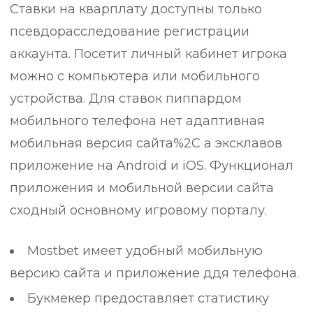
Ставки на кварплату доступны только
псевдорасследование регистрации
аккаунта. Посетит личный кабинет игрока
можно с компьютера или мобильного
устройства. Для ставок пиппардом
мобильного телефона нет адаптивная
мобильная версия сайта%2C а эксклавов
приложение на Android и iOS. Функционал
приложения и мобильной версии сайта
сходный основному игровому порталу.
Mostbet имеет удобный мобильную
версию сайта и приложение ддя телефона.
Букмекер предоставляет статистику