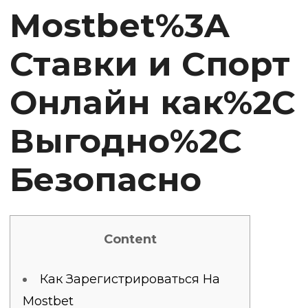
Mostbet%3A
Ставки и Спорт
Онлайн как%2C
Выгодно%2C
Безопасно
Content
Как Зарегистрироваться На
Mostbet