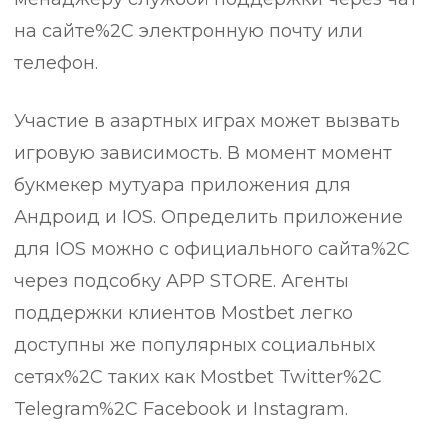
на сайте%2C электронную почту или
телефон.
Участие в азартных играх может вызвать
игровую зависимость. В момент момент
букмекер мутуара приложения для
Андроид и IOS. Определить приложение
для IOS можно с официального сайта%2C
через подсобку APP STORE. Агенты
поддержки клиентов Mostbet легко
доступны же популярных социальных
сетях%2C таких как Mostbet Twitter%2C
Telegram%2C Facebook и Instagram.