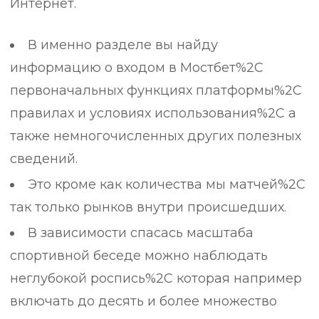
Интернет.
В именно разделе вы найду
информацию о входом в Мостбет%2C
первоначальных функциях платформы%2C
правилах и условиях использования%2C а
также немногочисленных других полезных
сведений.
Это кроме как количества мы матчей%2C
так только рынков внутри происшедших.
В зависимости спасась масштаба
спортивной беседе можно наблюдать
неглубокой роспись%2C которая например
включать до десять и более множество