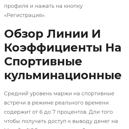
профиля и нажать на кнопку
«Регистрация».
Обзор Линии И
Коэффициенты На
Спортивные
кульминационные
Средний уровень маржи на спортивные
встречи в режиме реального времени
содержит от 6 до 7 процентов. Дли того
чтобы получать доступ к выводу денег на