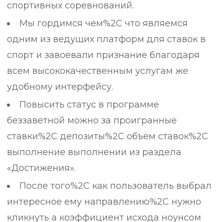
спортивных соревнований.
Мы гордимся чем%2C что являемся
одним из ведущих платформ для ставок в
спорт и завоевали признание благодаря
всем высококачественным услугам же
удобному интерфейсу.
Повысить статус в программе
беззаветной можно за проигранные
ставки%2C депозиты%2C объем ставок%2C
выполнение выполнении из раздела
«Достижения».
После того%2C как пользователь выбрал
интересное ему направлению%2C нужно
кликнуть а коэффициент исхода ноунсом