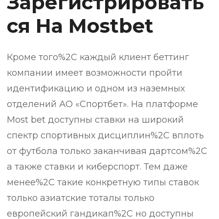
Зарегистрировать
ся На Mostbet
Кроме того%2C каждый клиент беттинг
компании имеет возможности пройти
идентификацию и одном из наземных
отделений АО «Спортбет». На платформе
Most bet доступны ставки на широкий
спектр спортивных дисциплин%2C вплоть
от футбола только заканчивая дартсом%2C
а также ставки и киберспорт. Тем даже
менее%2C такие конкретную типы ставок
только азиатские тоталы только
европейский гандикап%2C но доступны