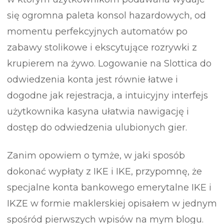
się ogromna paleta konsol hazardowych, od
momentu perfekcyjnych automatów po
zabawy stolikowe i ekscytujące rozrywki z
krupierem na żywo. Logowanie na Slottica do
odwiedzenia konta jest równie łatwe i
dogodne jak rejestracja, a intuicyjny interfejs
użytkownika kasyna ułatwia nawigację i
dostęp do odwiedzenia ulubionych gier.
Zanim opowiem o tymże, w jaki sposób
dokonać wypłaty z IKE i IKE, przypomnę, że
specjalne konta bankowego emerytalne IKE i
IKZE w formie maklerskiej opisałem w jednym
spośród pierwszych wpisów na mym blogu.