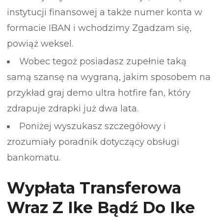
instytucji finansowej a także numer konta w
formacie IBAN i wchodzimy Zgadzam się,
powiąż weksel.
Wobec tegoż posiadasz zupełnie taką
samą szansę na wygraną, jakim sposobem na
przykład graj demo ultra hotfire fan, który
zdrapuje zdrapki już dwa lata.
Poniżej wyszukasz szczegółowy i
zrozumiały poradnik dotyczący obsługi
bankomatu.
Wypłata Transferowa
Wraz Z Ike Bądź Do Ike