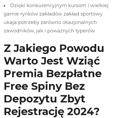
Dzięki konkurencyjnym kursom i wielkiej
gamie rynków zakładów zakład sportowy
ukaja potrzeby zarówno okazjonalnych
zawodników, jak i poważnych typerów.
Z Jakiego Powodu
Warto Jest Wziąć
Premia Bezpłatne
Free Spiny Bez
Depozytu Zbyt
Rejestrację 2024?