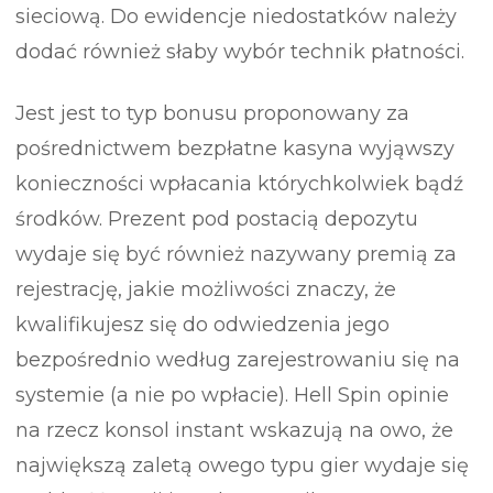
sieciową. Do ewidencje niedostatków należy
dodać również słaby wybór technik płatności.
Jest jest to typ bonusu proponowany za
pośrednictwem bezpłatne kasyna wyjąwszy
konieczności wpłacania którychkolwiek bądź
środków. Prezent pod postacią depozytu
wydaje się być również nazywany premią za
rejestrację, jakie możliwości znaczy, że ​​
kwalifikujesz się do odwiedzenia jego
bezpośrednio według zarejestrowaniu się na
systemie (a nie po wpłacie). Hell Spin opinie
na rzecz konsol instant wskazują na owo, że
największą zaletą owego typu gier wydaje się