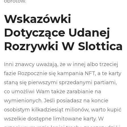
obrotów.
Wskazówki
Dotyczące Udanej
Rozrywki W Slottica
Inni znawcy uważają, że w innej albo trzeciej
fazie Rozpocznie się kampania NFT, a te karty
staną się pierwszymi sprzedanymi partiami,
co umożliwi Wam także zarabianie na
wymienionych. Jeśli posiadasz na koncie
osobistym kilkadziesiąt milionów, warto kupić
wszelkie dostępne limitowane karty. W