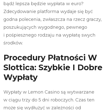
bądź lepsza będzie wypłata w euro?
Zdecydowanie platforma wydaje się być
godna polecenia, zwłaszcza na rzecz graczy,
poszukujących wygodnego, pewnego
i pośpiesznego rodzaju na wypłatę swych
środków.
Procedury Płatności W
Slottica: Szybkie I Dobre
Wypłaty
Wypłaty w Lemon Casino są wytwarzane
w ciągu trzy do 5 dni roboczych. Czas ten
może się wydłużyć w zależności od