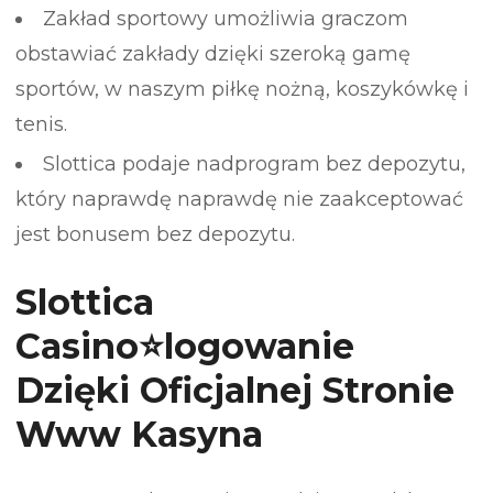
Zakład sportowy umożliwia graczom
obstawiać zakłady dzięki szeroką gamę
sportów, w naszym piłkę nożną, koszykówkę i
tenis.
Slottica podaje nadprogram bez depozytu,
który naprawdę naprawdę nie zaakceptować
jest bonusem bez depozytu.
Slottica
Casino⭐logowanie
Dzięki Oficjalnej Stronie
Www Kasyna